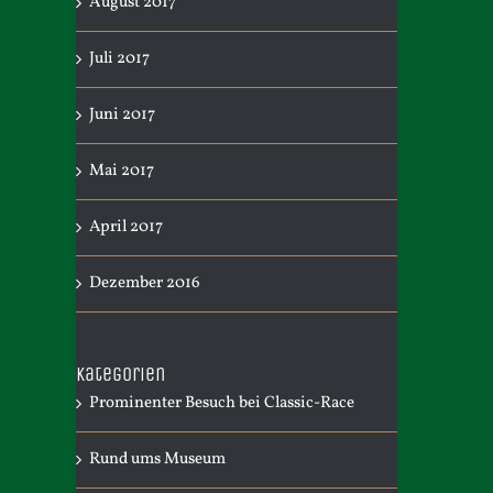
August 2017
Juli 2017
Juni 2017
Mai 2017
April 2017
Dezember 2016
uch
Matt Binns
Rolf Steinhausen er
Besuch bei uns
März 29th, 2018
|
0 Kommentare
November 6th, 2017
|
0
Kategorien
Prominenter Besuch bei Classic-Race
Rund ums Museum