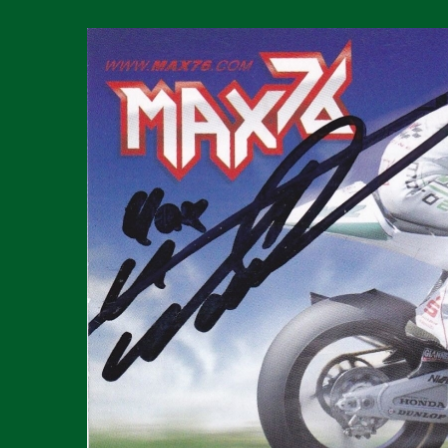
Zeige
grösseres
Bild