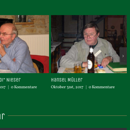
Müller
Eberhard „Hardy“ Weber zu Bes
bei Classic Race
1st, 2017
|
0 Kommentare
August 15th, 2017
|
0 Kommentare
ar