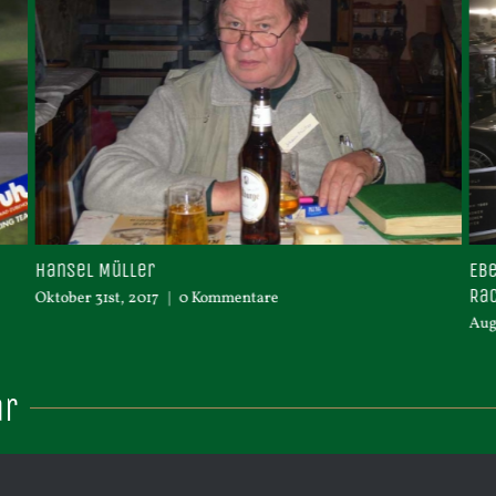
Eberhard „Hardy“ Webe
Race
|
0 Kommentare
August 15th, 2017
|
0 Kom
ar