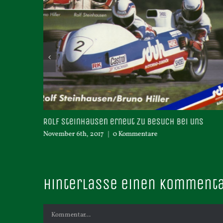
einhausen erneut zu Besuch bei uns
Hansel Müller
 6th, 2017
|
0 Kommentare
Oktober 31st, 2017
Hinterlasse einen Komment
Kommentar