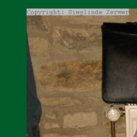
Zeige
grösseres
Bild