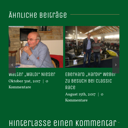
Ähnliche Beiträge
eut
Walter „Waldi“ Nieser
Eberhard „Hardy“ Weber
Ud
zu Besuch bei Classic
Oktober 31st, 2017
|
0
Dez
Race
Kommentare
Ko
August 15th, 2017
|
0
Kommentare
Hinterlasse einen Kommentar