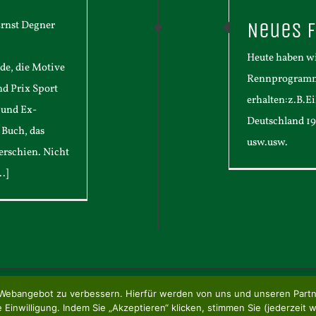
Neues f
Ernst Degner
Heute haben w
de, die Motive
Rennprogramme
nd Prix Sport
erhalten:z.B.E
t und Ex-
Deutschland 19
 Buch, das
usw.usw.
erschien. Nicht
.]
ser Webangebot zu verbessern. Hierfür werden von uns und unseren Par
 Reserved |
Datenschutz
|
Impressum
Einwilligung. Indem Sie „Akzeptieren“ klicken, stimmen Sie (jederzeit w