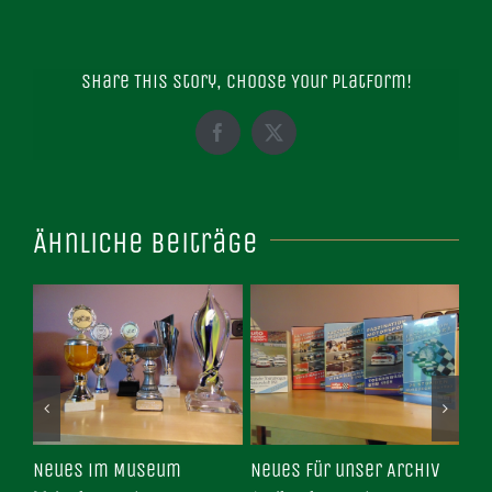
Share This Story, Choose Your Platform!
Facebook
X
Ähnliche Beiträge
ce
Neues im Museum
Neues für unser Archiv
Ne