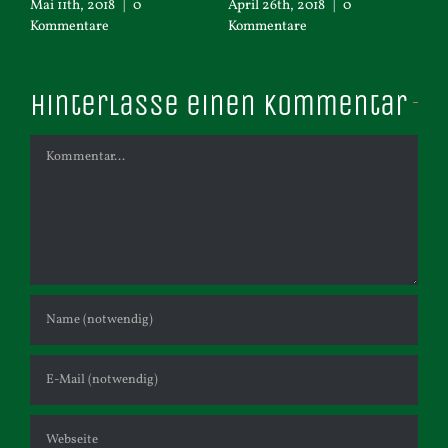
un
Mai 11th, 2018
|
0
April 26th, 2018
|
0
Kommentare
Kommentare
Apr
Ko
Hinterlasse einen Kommentar
Kommentar