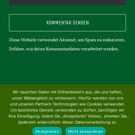
Diese Website verwendet Akismet, um Spam zu reduzieren.
Erfahre, wie deine Kommentardaten verarbeitet werden.
Wir tauschen Daten mit Drittanbietern aus, die uns helfen,
unser Webangebot zu verbessern. Hierfür werden von uns
© Copyright 2001 -
2026 | Classic-Race Museum | All Rights
und unseren Partnern Technologien wie Cookies verwendet.
Reserved |
Datenschutz
|
Impressum
Um bestimmte Dienste verwenden zu dürfen, benötigen wir
Ihre Einwilligung. Indem Sie „Akzeptieren“ klicken, stimmen Sie
(jederzeit widerruflich) dieser Datenverarbeitung zu.
Facebook
E-
Mail
Akzeptieren
Nicht akzeptieren