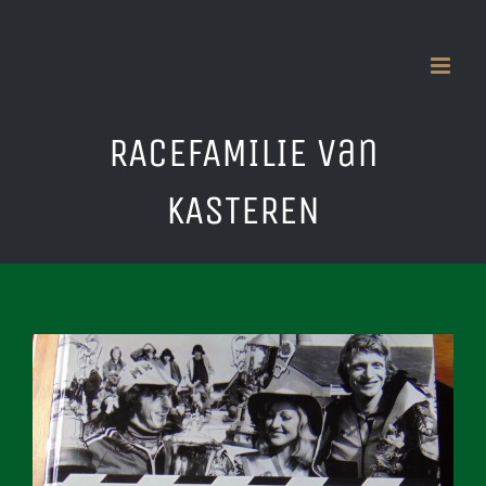
Zum
Inhalt
springen
RACEFAMILIE Van
KASTEREN
Zeige
grösseres
Bild