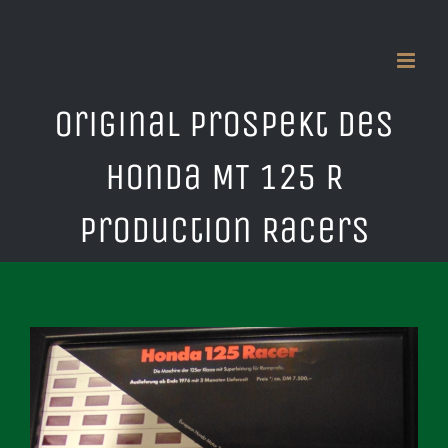
Zum
Inhalt
springen
Original Prospekt des
Honda MT 125 R
Production Racers
Zeige
grösseres
Bild