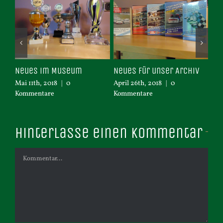
ce
Neues im Museum
Neues für unser Archiv
Ne
un
Mai 11th, 2018
|
0
April 26th, 2018
|
0
Kommentare
Kommentare
Apr
Ko
Hinterlasse einen Kommentar
Kommentar